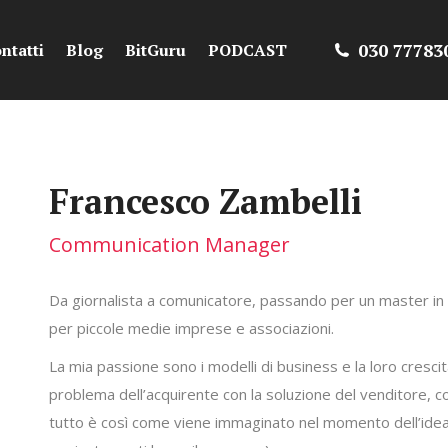
030 77783
ntatti
Blog
BitGuru
PODCAST
Francesco Zambelli
Communication Manager
Da giornalista a comunicatore, passando per un master in
per piccole medie imprese e associazioni.
La mia passione sono i modelli di business e la loro crescita
problema dell’acquirente con la soluzione del venditore, con 
tutto è così come viene immaginato nel momento dell’idea in