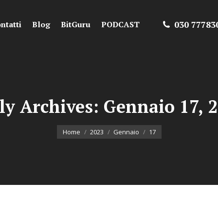
030 77783
ntatti
Blog
BitGuru
PODCAST
ly Archives:
Gennaio 17, 
You are here:
Home
2023
Gennaio
17