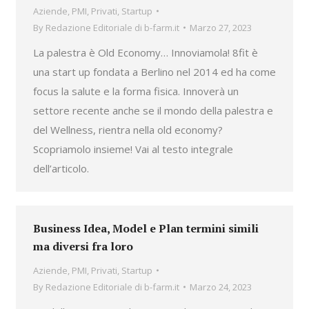
Aziende
,
PMI
,
Privati
,
Startup
By
Redazione Editoriale di b-farm.it
Marzo 27, 2023
La palestra è Old Economy… Innoviamola! 8fit è
una start up fondata a Berlino nel 2014 ed ha come
focus la salute e la forma fisica. Innoverà un
settore recente anche se il mondo della palestra e
del Wellness, rientra nella old economy?
Scopriamolo insieme! Vai al testo integrale
dell’articolo.
Business Idea, Model e Plan termini simili
ma diversi fra loro
Aziende
,
PMI
,
Privati
,
Startup
By
Redazione Editoriale di b-farm.it
Marzo 24, 2023